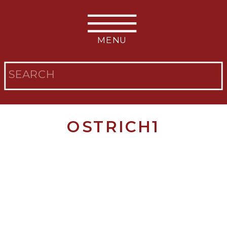
MENU
Search
for:
OSTRICH1