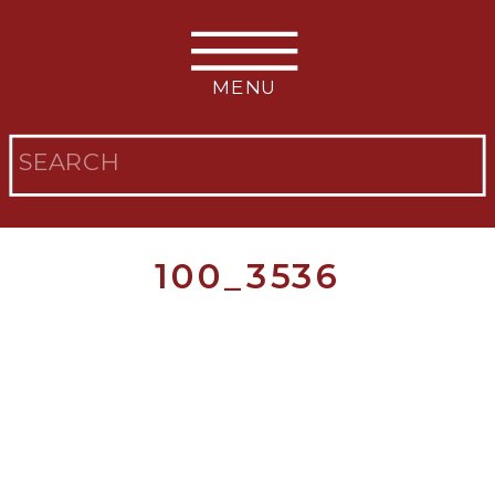
MENU
Search
for:
100_3536